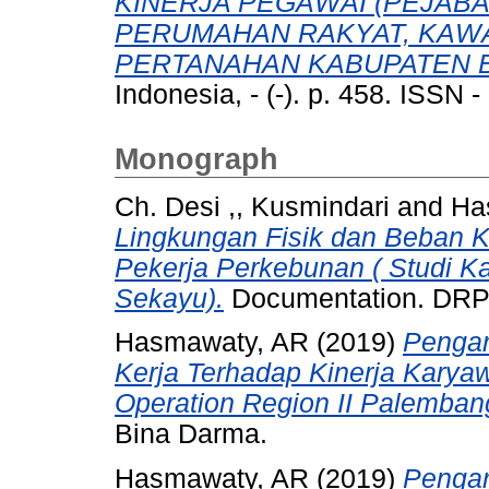
KINERJA PEGAWAI (PEJABA
PERUMAHAN RAKYAT, KAW
PERTANAHAN KABUPATEN 
Indonesia, - (-). p. 458. ISSN -
Monograph
Ch. Desi ,, Kusmindari
and
Ha
Lingkungan Fisik dan Beban K
Pekerja Perkebunan ( Studi 
Sekayu).
Documentation. DRPM
Hasmawaty, AR
(2019)
Pengar
Kerja Terhadap Kinerja Karya
Operation Region II Palemban
Bina Darma.
Hasmawaty, AR
(2019)
Pengar