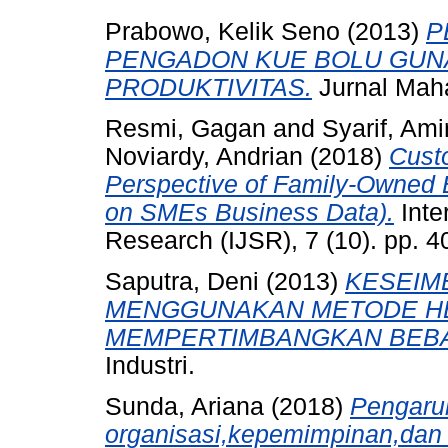
Prabowo, Kelik Seno
(2013)
P
PENGADON KUE BOLU GUN
PRODUKTIVITAS.
Jurnal Maha
Resmi, Gagan
and
Syarif, Ami
Noviardy, Andrian
(2018)
Cust
Perspective of Family-Owned
on SMEs Business Data).
Inte
Research (IJSR), 7 (10). pp. 
Saputra, Deni
(2013)
KESEIM
MENGGUNAKAN METODE HE
MEMPERTIMBANGKAN BEBA
Industri.
Sunda, Ariana
(2018)
Pengaruh
organisasi,kepemimpinan,dan 