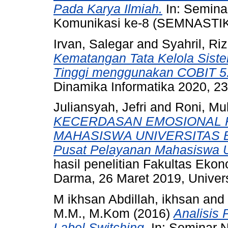
Pada Karya Ilmiah.
In: Seminar
Komunikasi ke-8 (SEMNASTIK
Irvan, Salegar
and
Syahril, Ri
Kematangan Tata Kelola Sist
Tinggi menggunakan COBIT 5.
Dinamika Informatika 2020, 2
Juliansyah, Jefri
and
Roni, Mu
KECERDASAN EMOSIONAL
MAHASISWA UNIVERSITAS BI
Pusat Pelayanan Mahasiswa U
hasil penelitian Fakultas Ekon
Darma, 26 Maret 2019, Univer
M ikhsan Abdillah, ikhsan
and
M.M., M.Kom
(2016)
Analisis 
Label Switching.
In: Seminar N