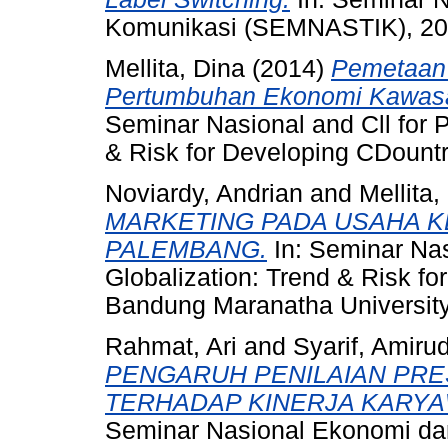
Komunikasi (SEMNASTIK), 20
Mellita, Dina
(2014)
Pemetaan 
Pertumbuhan Ekonomi Kawasa
Seminar Nasional and Cll for 
& Risk for Developing CDount
Noviardy, Andrian
and
Mellita,
MARKETING PADA USAHA K
PALEMBANG.
In: Seminar Nas
Globalization: Trend & Risk fo
Bandung Maranatha University
Rahmat, Ari
and
Syarif, Amiru
PENGARUH PENILAIAN PRE
TERHADAP KINERJA KARYAW
Seminar Nasional Ekonomi dan