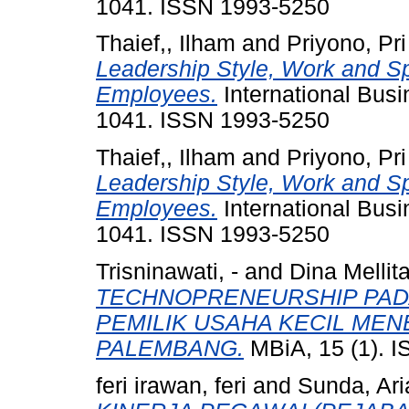
1041. ISSN 1993-5250
Thaief,, Ilham
and
Priyono, Pri
Leadership Style, Work and Sp
Employees.
International Bus
1041. ISSN 1993-5250
Thaief,, Ilham
and
Priyono, Pri
Leadership Style, Work and Sp
Employees.
International Bus
1041. ISSN 1993-5250
Trisninawati, -
and
Dina Mellita
TECHNOPRENEURSHIP PA
PEMILIK USAHA KECIL MEN
PALEMBANG.
MBiA, 15 (1). 
feri irawan, feri
and
Sunda, Ar