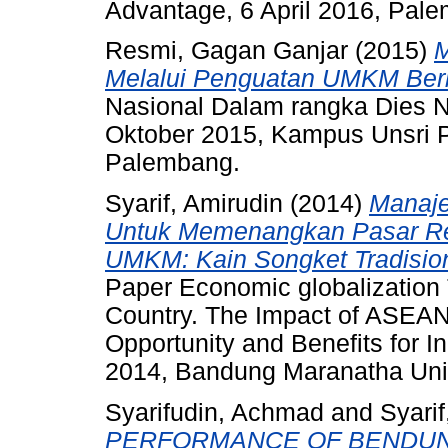
Advantage, 6 April 2016, Pal
Resmi, Gagan Ganjar
(2015)
M
Melalui Penguatan UMKM Berb
Nasional Dalam rangka Dies Na
Oktober 2015, Kampus Unsri P
Palembang.
Syarif, Amirudin
(2014)
Manaje
Untuk Memenangkan Pasar Reg
UMKM: Kain Songket Tradision
Paper Economic globalization 
Country. The Impact of ASE
Opportunity and Benefits for 
2014, Bandung Maranatha Univ
Syarifudin, Achmad
and
Syarif
PERFORMANCE OF BENDU