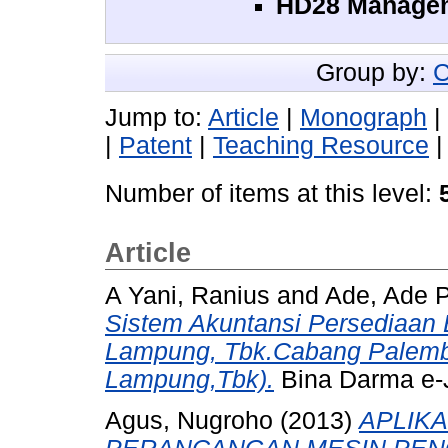
HD28 Managem
Group by:
C
Jump to:
Article
|
Monograph
|
|
Patent
|
Teaching Resource
Number of items at this level:
Article
A Yani, Ranius
and
Ade, Ade P
Sistem Akuntansi Persediaan 
Lampung, Tbk.Cabang Palemba
Lampung,Tbk).
Bina Darma e-J
Agus, Nugroho
(2013)
APLIKA