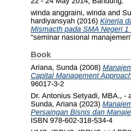
22 - 24 May 2014, Bandung.
winda anggraini, winda
and
Su
hardiyansyah
(2016)
Kinerja 
Mismacth pada SMA Negeri 1 
"seminar nasional manajemen
Book
Ariana, Sunda
(2008)
Manajem
Capital Management Approach
96017-3-2
Dr. Antonius Setyadi, MBA., -
Sunda, Ariana
(2023)
Manajem
Persaingan Bisnis dan Manaje
ISBN 978-602-318-534-4