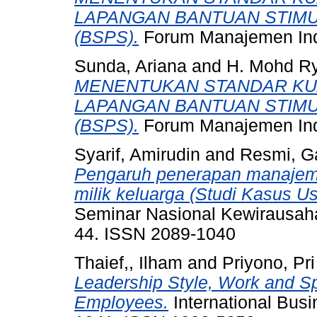
LAPANGAN BANTUAN STIM
(BSPS).
Forum Manajemen Indon
Sunda, Ariana
and
H. Mohd Ry
MENENTUKAN STANDAR KUA
LAPANGAN BANTUAN STIM
(BSPS).
Forum Manajemen Indon
Syarif, Amirudin
and
Resmi, G
Pengaruh penerapan manajeme
milik keluarga (Studi Kasus 
Seminar Nasional Kewirausahaa
44. ISSN 2089-1040
Thaief,, Ilham
and
Priyono, Pri
Leadership Style, Work and Sp
Employees.
International Bus