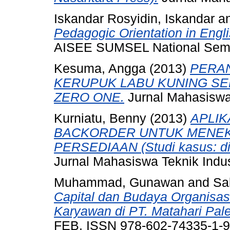
Iskandar Rosyidin, Iskandar
a
Pedagogic Orientation in Engli
AISEE SUMSEL National Seminar
Kesuma, Angga
(2013)
PERA
KERUPUK LABU KUNING SE
ZERO ONE.
Jurnal Mahasiswa 
Kurniatu, Benny
(2013)
APLIK
BACKORDER UNTUK MENEKA
PERSEDIAAN (Studi kasus: di
Jurnal Mahasiswa Teknik Indusr
Muhammad, Gunawan
and
Sab
Capital dan Budaya Organisas
Karyawan di PT. Matahari Pa
FEB. ISSN 978-602-74335-1-9