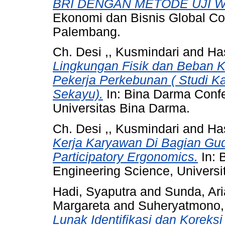
BRI DENGAN METODE UJI 
Ekonomi dan Bisnis Global Com
Palembang.
Ch. Desi ,, Kusmindari
and
Ha
Lingkungan Fisik dan Beban K
Pekerja Perkebunan ( Studi 
Sekayu).
In: Bina Darma Confe
Universitas Bina Darma.
Ch. Desi ,, Kusmindari
and
Ha
Kerja Karyawan Di Bagian G
Participatory Ergonomics.
In: 
Engineering Science, Universi
Hadi, Syaputra
and
Sunda, Ar
Margareta
and
Suheryatmono,
Lunak Identifikasi dan Korek