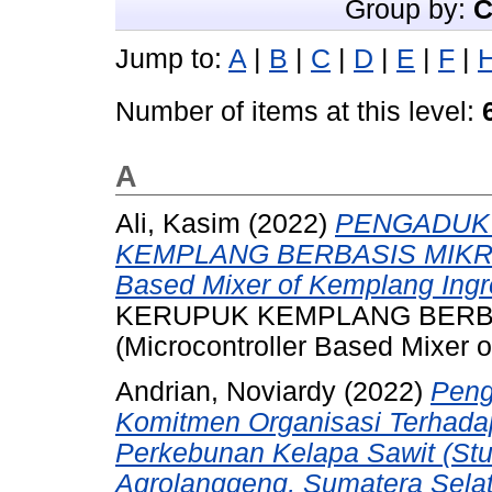
Group by:
C
Jump to:
A
|
B
|
C
|
D
|
E
|
F
|
Number of items at this level:
A
Ali, Kasim
(2022)
PENGADUK
KEMPLANG BERBASIS MIKROK
Based Mixer of Kemplang Ingre
KERUPUK KEMPLANG BERB
(Microcontroller Based Mixer o
Andrian, Noviardy
(2022)
Peng
Komitmen Organisasi Terhadap
Perkebunan Kelapa Sawit (Stu
Agrolanggeng, Sumatera Selat