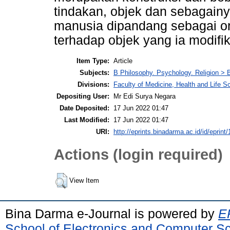
tindakan, objek dan sebagain
manusia dipandang sebagai or
terhadap objek yang ia modifi
Item Type:
Article
Subjects:
B Philosophy. Psychology. Religion > 
Divisions:
Faculty of Medicine, Health and Life S
Depositing User:
Mr Edi Surya Negara
Date Deposited:
17 Jun 2022 01:47
Last Modified:
17 Jun 2022 01:47
URI:
http://eprints.binadarma.ac.id/id/eprint
Actions (login required)
View Item
Bina Darma e-Journal is powered by
EP
School of Electronics and Computer S