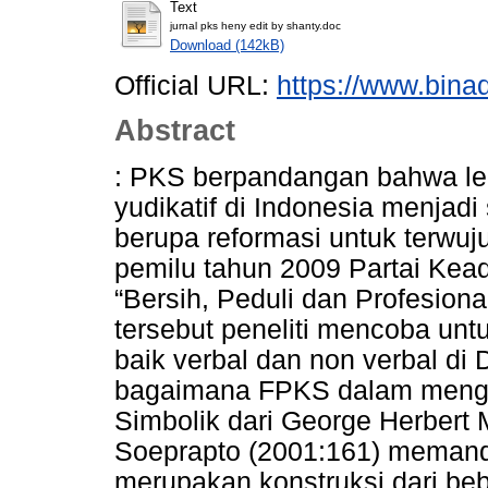
Text
jurnal pks heny edit by shanty.doc
Download (142kB)
Official URL:
https://www.bina
Abstract
: PKS berpandangan bahwa lemb
yudikatif di Indonesia menjad
berupa reformasi untuk terwu
pemilu tahun 2009 Partai Kea
“Bersih, Peduli dan Profesional
tersebut peneliti mencoba un
baik verbal dan non verbal di
bagaimana FPKS dalam mengko
Simbolik dari George Herbert
Soeprapto (2001:161) memand
merupakan konstruksi dari bebe