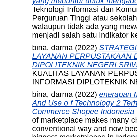
yang menuntut untuk mengado
Teknologi Informasi dan Komuni
Perguruan Tinggi atau sekolah
walaupun tidak ada yang mewa
menjadi salah satu indikator ke
bina, darma
(2022)
STRATEGI
LAYANAN PERPUSTAKAAN B
DIPOLITEKNIK NEGERI SRIW
KUALITAS LAYANAN PERPU
INFORMASI DIPLOTEKNIK N
bina, darma
(2022)
enerapan M
And Use o f Technology 2 Ter
Commerce Shopee Indonesia 
of marketplace makes many ch
conventional way and now bec