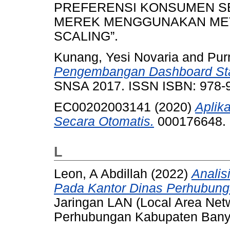
PREFERENSI KONSUMEN S
MEREK MENGGUNAKAN MET
SCALING”.
Kunang, Yesi Novaria
and
Pur
Pengembangan Dashboard Sta
SNSA 2017. ISSN ISBN: 978-9
EC00202003141 (2020)
Aplik
Secara Otomatis.
000176648.
L
Leon, A Abdillah
(2022)
Analis
Pada Kantor Dinas Perhubung
Jaringan LAN (Local Area Net
Perhubungan Kabupaten Bany