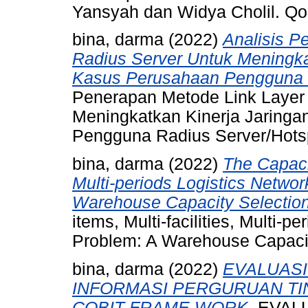
Yansyah dan Widya Cholil. QoS
bina, darma
(2022)
Analisis P
Radius Server Untuk Meningka
Kasus Perusahaan Pengguna R
Penerapan Metode Link Layer
Meningkatkan Kinerja Jaring
Pengguna Radius Server/Hots
bina, darma
(2022)
The Capacit
Multi-periods Logistics Netwo
Warehouse Capacity Selectio
items, Multi-facilities, Multi-
Problem: A Warehouse Capacit
bina, darma
(2022)
EVALUASI
INFORMASI PERGURUAN T
COBIT FRAME WORK.
EVALU