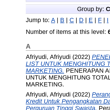
Group by:
C
Jump to:
A
|
B
|
C
|
D
|
E
|
F
|
I
Number of items at this level:
A
Afriyudi, Afriyudi
(2022)
PENE
LIST UNTUK MENGHITUNG T
MARKETING.
PENERAPAN A
UNTUK MENGHITUNG TOTAL
MARKETING.
Afriyudi, Afriyudi
(2022)
Perang
Kredit Untuk Pengangkatan D
Perguruan Tinggi Swasta.
Pera