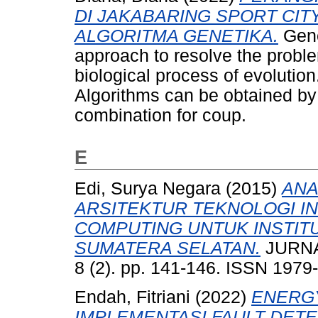
DI JAKABARING SPORT CIT
ALGORITMA GENETIKA.
Gene
approach to resolve the probl
biological process of evolution
Algorithms can be obtained by 
combination for coup.
E
Edi, Surya Negara
(2015)
ANA
ARSITEKTUR TEKNOLOGI I
COMPUTING UNTUK INSTITU
SUMATERA SELATAN.
JURNA
8 (2). pp. 141-146. ISSN 1979
Endah, Fitriani
(2022)
ENERGY
IMPLEMENTASI FAULT DETE