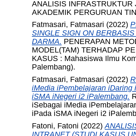
ANALISIS INFRASTRUKTUR 
AKADEMIK PERGURUAN TIN
Fatmasari, Fatmasari
(2022)
P
SINGLE SIGN ON BERBASIS 
DARMA.
PENERAPAN METO
MODEL(TAM) TERHADAP PE
KASUS : Mahasiswa Ilmu Komp
Palembang).
Fatmasari, Fatmasari
(2022)
R
iMedia iPembelajaran iDaring
iSMA iNegeri i2 iPalembang.
R
iSebagai iMedia iPembelajara
iPada iSMA iNegeri i2 iPalem
Fatoni, Fatoni
(2022)
ANALISI
INTRANET (STUDI KASUS U