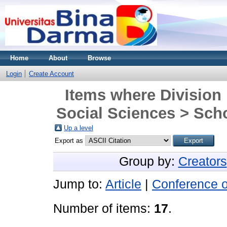
Home
About
Browse
Login
Create Account
Items where Division 
Social Sciences > Scho
Up a level
Export as
Group by:
Creators
Jump to:
Article
|
Conference 
Number of items:
17
.