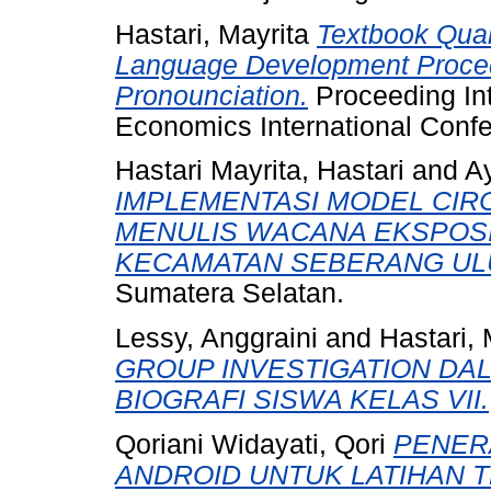
Hastari, Mayrita
Textbook Qual
Language Development Proced
Pronounciation.
Proceeding Int
Economics International Conf
Hastari Mayrita, Hastari
and
Ay
IMPLEMENTASI MODEL CIR
MENULIS WACANA EKSPOSI
KECAMATAN SEBERANG ULU
Sumatera Selatan.
Lessy, Anggraini
and
Hastari, 
GROUP INVESTIGATION D
BIOGRAFI SISWA KELAS VII.
Qoriani Widayati, Qori
PENER
ANDROID UNTUK LATIHAN 