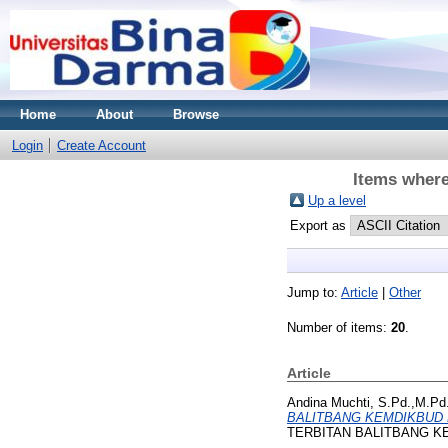
Home
About
Browse
Login
Create Account
Items where
Up a level
Export as
Jump to:
Article
|
Other
Number of items:
20
.
Article
Andina Muchti, S.Pd.,M.Pd.
BALITBANG KEMDIKBUD D
TERBITAN BALITBANG KE