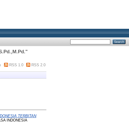
S.Pd.,M.Pd.
"
m
RSS 1.0
RSS 2.0
DONESIA TERBITAN
SA INDONESIA