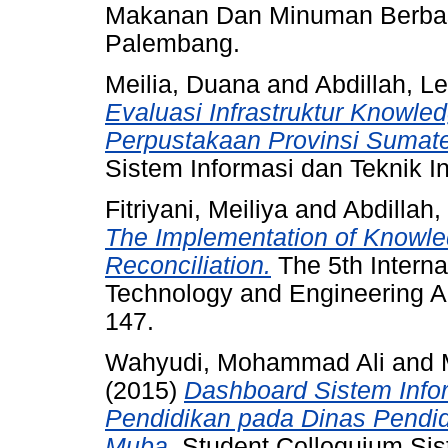
Makanan Dan Minuman Berbas
Palembang.
Meilia, Duana
and
Abdillah, Le
Evaluasi Infrastruktur Knowl
Perpustakaan Provinsi Sumate
Sistem Informasi dan Teknik I
Fitriyani, Meiliya
and
Abdillah,
The Implementation of Knowl
Reconciliation.
The 5th Interna
Technology and Engineering Ap
147.
Wahyudi, Mohammad Ali
and
(2015)
Dashboard Sistem Inf
Pendidikan pada Dinas Pendi
Muba.
Student Colloquium Sist