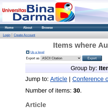
Home
About
Browse
Login
Create Account
Items where Aut
Up a level
Export as
Group by:
Ite
Jump to:
Article
|
Conference 
Number of items:
30
.
Article