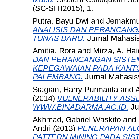
(SC-SITI2015), 1.
Putra, Bayu Dwi
and
Jemakmu
ANALISIS DAN PERANCANG
TUNAS BARU.
Jurnal Mahasis
Amitia, Rora
and
Mirza, A. Hai
DAN PERANCANGAN SISTE
KEPEGAWAIAN PADA KANTO
PALEMBANG.
Jurnal Mahasisw
Siagian, Harry Purmanta
and
(2014)
VULNERABILITY AS
WWW.BINADARMA.AC.ID.
Ju
Akhmad, Gabriel Waskito
and
Andri
(2013)
PENERAPAN AL
PATTERN MINING PADA SI