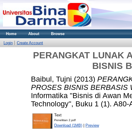
Home
About
Browse
Login
Create Account
PERANGKAT LUNAK A
BISNIS 
Baibul, Tujni
(2013)
PERANGK
PROSES BISNIS BERBASIS 
Informatika "Bisnis di Awan
Technology", Buku 1 (1). A80-
Text
Penelitian 2.pdf
Download (1MB)
|
Preview