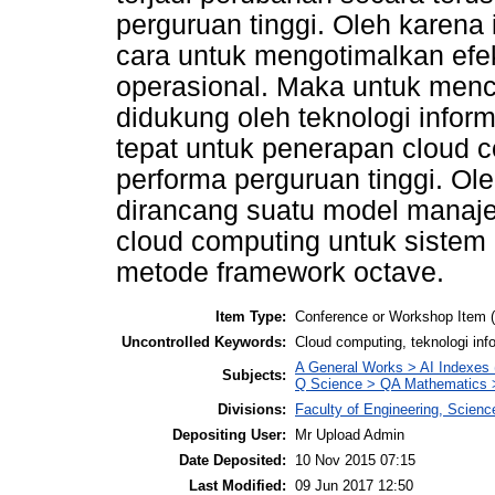
perguruan tinggi. Oleh karena 
cara untuk mengotimalkan efek
operasional. Maka untuk menca
didukung oleh teknologi infor
tepat untuk penerapan cloud 
performa perguruan tinggi. Ole
dirancang suatu model manaje
cloud computing untuk sistem 
metode framework octave.
Item Type:
Conference or Workshop Item 
Uncontrolled Keywords:
Cloud computing, teknologi in
A General Works > AI Indexes 
Subjects:
Q Science > QA Mathematics >
Divisions:
Faculty of Engineering, Scien
Depositing User:
Mr Upload Admin
Date Deposited:
10 Nov 2015 07:15
Last Modified:
09 Jun 2017 12:50