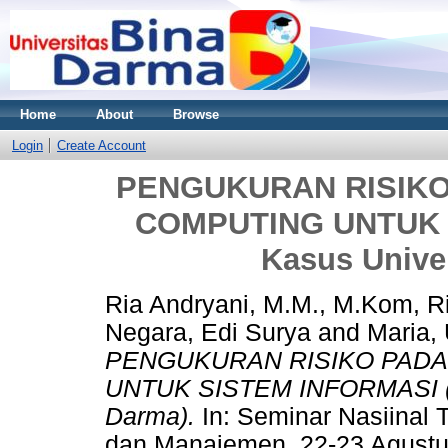
Home
About
Browse
Login
Create Account
PENGUKURAN RISIK
COMPUTING UNTUK S
Kasus Unive
Ria Andryani, M.M., M.Kom, R
Negara, Edi Surya
and
Maria,
PENGUKURAN RISIKO PAD
UNTUK SISTEM INFORMASI (St
Darma).
In: Seminar Nasiinal 
dan Manajemen, 22-23 Agustus