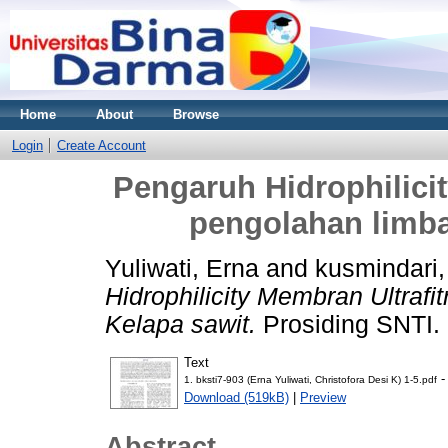
Home
About
Browse
Login
Create Account
Pengaruh Hidrophilicit
pengolahan limba
Yuliwati, Erna
and
kusmindari,
Hidrophilicity Membran Ultrafi
Kelapa sawit.
Prosiding SNTI.
Text
-
1. bksti7-903 (Erna Yuliwati, Christofora Desi K) 1-5.pdf
Download (519kB)
|
Preview
Abstract