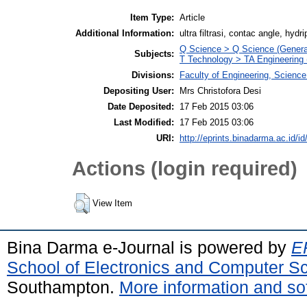
Item Type:
Article
Additional Information:
ultra filtrasi, contac angle, hydri
Q Science > Q Science (Genera
Subjects:
T Technology > TA Engineering (
Divisions:
Faculty of Engineering, Scienc
Depositing User:
Mrs Christofora Desi
Date Deposited:
17 Feb 2015 03:06
Last Modified:
17 Feb 2015 03:06
URI:
http://eprints.binadarma.ac.id/id
Actions (login required)
View Item
Bina Darma e-Journal is powered by
EP
School of Electronics and Computer S
Southampton.
More information and sof